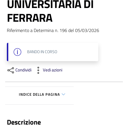
UNIVERSITARIA DI
m
m
FERRARA
i
n
Riferimento a Determina n. 196 del 05/03/2026
i
s
t
r
BANDO
IN CORSO
a
z
Condividi
Vedi azioni
i
o
n
e
INDICE DELLA PAGINA
t
r
a
s
Descrizione
p