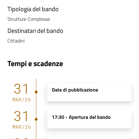
a
Tipologia del bando
r
Strutture Complesse
e
n
Destinatari del bando
t
Cittadini
e
Fornitori
Tempi e scadenze
31
Seguici
Data di pubblicazione
su
MAR
/
26
31
17:30 -
Apertura del bando
MAR
/
26