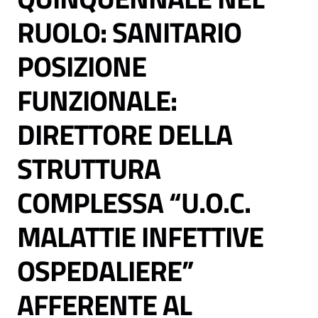
RUOLO: SANITARIO
POSIZIONE
FUNZIONALE:
C
a
DIRETTORE DELLA
r
t
STRUTTURA
a
d
COMPLESSA “U.O.C.
e
i
MALATTIE INFETTIVE
S
e
OSPEDALIERE”
r
v
AFFERENTE AL
i
z