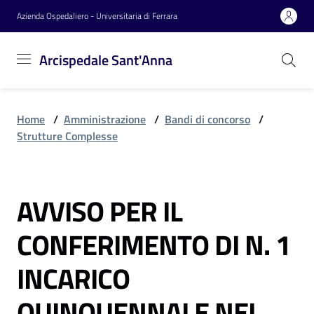
Vai al contenuto
Vai alla navigazione
Vai al footer
Azienda Ospedaliero - Universitaria di Ferrara
Arcispedale
Arcispedale Sant'Anna
Sant'Anna
Home
/
Amministrazione
/
Bandi di concorso
/
Azienda
Strutture Complesse
Servizi
AVVISO PER IL
Salta al contenuto
CONFERIMENTO DI N. 1
Reparti
INCARICO
Novità
QUINQUENNALE NEL