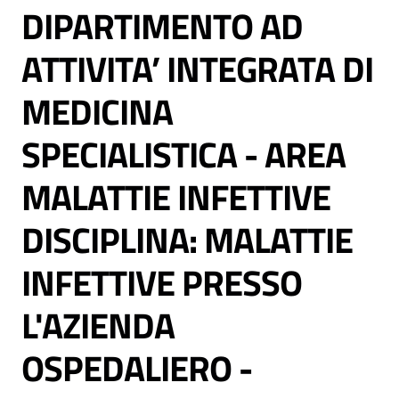
DIPARTIMENTO AD
i
ATTIVITA’ INTEGRATA DI
P
a
MEDICINA
r
i
SPECIALISTICA - AREA
t
à
MALATTIE INFETTIVE
d
i
DISCIPLINA: MALATTIE
g
e
INFETTIVE PRESSO
n
e
L'AZIENDA
r
e
OSPEDALIERO -
A