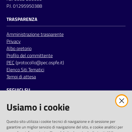
P.I. 01295950388
TRASPARENZA
Amministrazione trasparente
Privacy
Albo pretorio
Profilo del committente
PEC
(protocollo@pec.ospfe.it)
Elenco Siti Tematici
Tempi di attesa
SEGUICI SU
Usiamo i cookie
twitter
facebook
youtube
AREA DIPENDENTI
Questo sito utilizza i cookie tecnici di navigazione e di sessione per
garantire un miglior servizio di navigazione del sito, e cookie analitici per