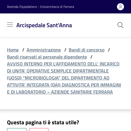
Vai al contenuto
Vai alla navigazione
Vai al footer
Azienda Ospedaliero - Universitaria di Ferrara
Arcispedale
Arcispedale Sant'Anna
Sant'Anna
Home
/
Amministrazione
/
Bandi di concorso
/
Azienda
Bandi riservati al personale dipendente
/
AVVISO INTERNO PER L’AFFIDAMENTO DELL’ INCARICO
DI UNITA’ OPERATIVE SEMPLICE DIPARTIMENTALE
Servizi
(UOSD) “MICROBIOLOGIA” DEL DIPARTIMENTO AD
ATTIVITA’ INTEGRATA (DAI) DIAGNOSTICA PER IMMAGINI
E DI LABORATORIO – AZIENDE SANITARIE FERRARA
Reparti
Questa pagina ti è stata utile?
Novità