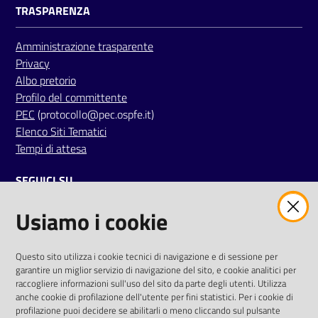
TRASPARENZA
i
Amministrazione trasparente
P
Privacy
a
Albo pretorio
r
Profilo del committente
i
PEC
(protocollo@pec.ospfe.it)
t
Elenco Siti Tematici
à
Tempi di attesa
d
i
SEGUICI SU
g
e
Usiamo i cookie
twitter
facebook
youtube
n
e
r
AREA DIPENDENTI
Questo sito utilizza i cookie tecnici di navigazione e di sessione per
garantire un miglior servizio di navigazione del sito, e cookie analitici per
e
Posta Elettronica Aziendale
raccogliere informazioni sull'uso del sito da parte degli utenti. Utilizza
anche cookie di profilazione dell'utente per fini statistici. Per i cookie di
Cloud aziendale
(
manuale di istruzioni
)
A
profilazione puoi decidere se abilitarli o meno cliccando sul pulsante