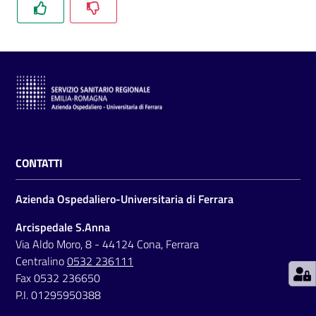
C
a
r
t
a
CONTATTI
d
e
Azienda Ospedaliero-Universitaria di Ferrara
i
S
Arcispedale S.Anna
e
Via Aldo Moro, 8 - 44124 Cona, Ferrara
r
Centralino
0532 236111
v
Fax 0532 236650
i
P.I. 01295950388
z